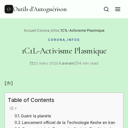
to
content
Outils d'Autoguérison
O
Accueil
/
Corona_Infos
/
1C1L-Activisme Plasmique
CORONA_INFOS
1C1L-Activisme Plasmique
22 mars 2020
aviram
14 min read
[:fr]
Table of Contents
Guérir la planète
Lancement officiel de la Technologie Keshe en Iran