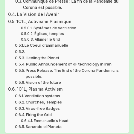
Communiqué de Presse : La fin de la Pandémie du
Corona est possible.
La Vision de l’Avenir
1C1L, Activisme Plasmique
Systèmes de ventilation
Églises, temples
Allumer le Grid
Le Coeur d’Emmanuelle
Healing the Planet
Public Announcement of KF technology in Iran
Press Release: The End of the Corona Pandemic is
possible.
Vision of the future
1C1L, Plasma Activism
Ventilation systems
Churches, Temples
Virus-free Badges
Firing the Grid
Emmanuelle’s Heart
Sanando el Planeta