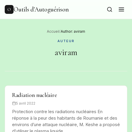
to
content
Outils d'Autoguérison
O
Accueil
/
Author: aviram
AUTEUR
aviram
Radiation nucléaire
5 avril 2022
Protection contre les radiations nucléaires En
réponse à la peur des habitants de Roumanie et des
environs d’une attaque nucléaire, M. Keshe a proposé
d’utiliser le plasma liquide…