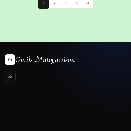
1
2
3
4
→
Outils d'Autoguérison
O