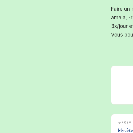
Faire un
amala, -r
3x/jour e
Vous po
PREV
Mycète