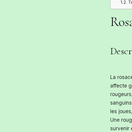
T
Ros
Descr
La rosac
affecte g
rougeurs,
sanguins 
les joues
Une roug
survenir 