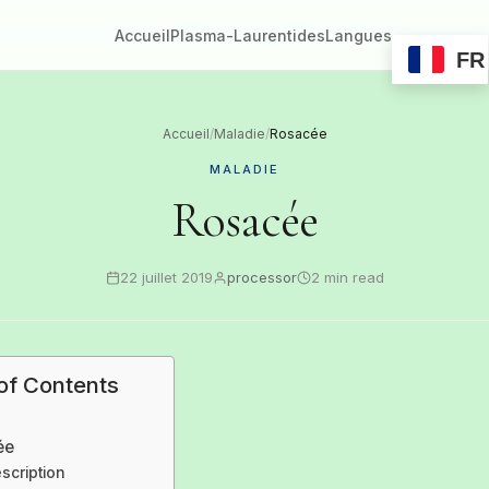
Accueil
Plasma-Laurentides
Langues
FR
Accueil
/
Maladie
/
Rosacée
MALADIE
Rosacée
22 juillet 2019
processor
2 min read
of Contents
ée
scription