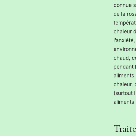
connue s
de la ros
températu
chaleur d
l’anxiété
environn
chaud, c
pendant l
aliments
chaleur, 
(surtout 
aliments 
Trait