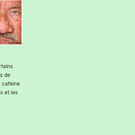
rtains
s de
a caféine
s et les