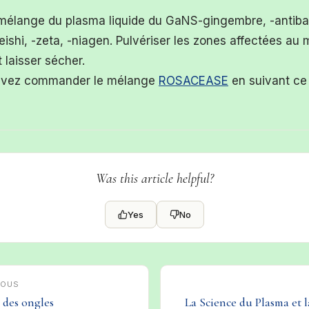
 mélange du plasma liquide du GaNS-gingembre, -antiba
eishi, -zeta, -niagen. Pulvériser les zones affectées au
t laisser sécher.
uvez commander le mélange
ROSACEASE
en suivant ce 
Was this article helpful?
Yes
No
IOUS
 des ongles
La Science du Plasma et 