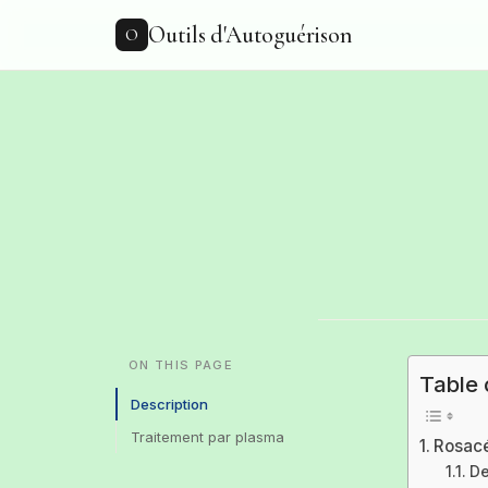
to
Outils d'Autoguérison
content
O
ON THIS PAGE
Table 
Description
Traitement par plasma
Rosac
De