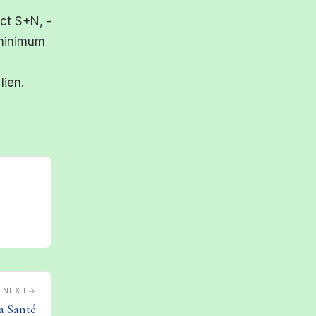
ct S+N, -
 minimum
lien.
NEXT
la Santé