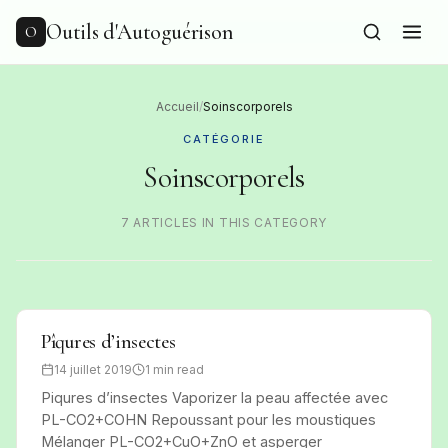
to
content
Outils d'Autoguérison
O
Accueil
/
Soinscorporels
CATÉGORIE
Soinscorporels
7 ARTICLES IN THIS CATEGORY
Pîqures d’insectes
14 juillet 2019
1 min read
Piqures d’insectes Vaporizer la peau affectée avec
PL-CO2+COHN Repoussant pour les moustiques
Mélanger PL-CO2+CuO+ZnO et asperger