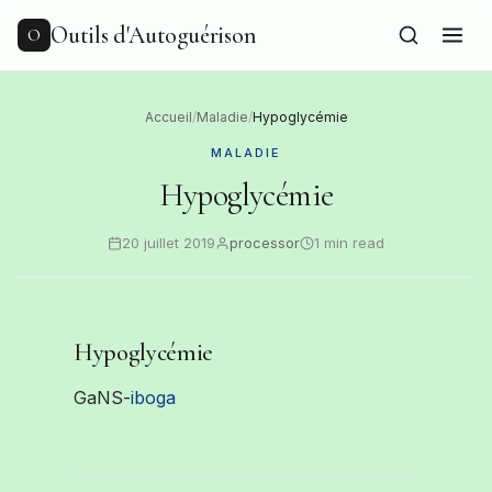
to
content
Outils d'Autoguérison
O
Accueil
/
Maladie
/
Hypoglycémie
MALADIE
Hypoglycémie
20 juillet 2019
processor
1 min read
Hypoglycémie
GaNS-
iboga