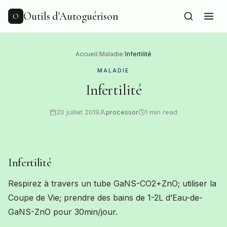
to
content
Outils d'Autoguérison
O
Accueil
/
Maladie
/
Infertilité
MALADIE
Infertilité
20 juillet 2019
processor
1 min read
Infertilité
Respirez à travers un tube GaNS-CO2+ZnO; utiliser la
Coupe de Vie; prendre des bains de 1-2L d’Eau-de-
GaNS-ZnO pour 30min/jour.